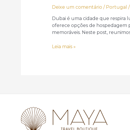
Deixe um comentário
/
Portugal
/
Dubai é uma cidade que respira lux
oferece opções de hospedagem par
memoráveis. Neste post, reunimos
Onde
Leia mais »
se
hospedar
em
Dubai?
10
hotéis
incríveis
para
viver
o
luxo
dos