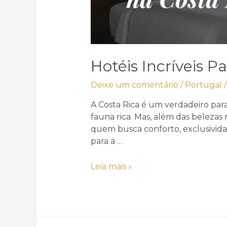
Hotéis Incríveis 
Deixe um comentário
/
Portugal
/
A Costa Rica é um verdadeiro para
fauna rica. Mas, além das belezas
quem busca conforto, exclusivida
para a …
Hotéis
Leia mais »
Incríveis
para
se
Hospedar
na