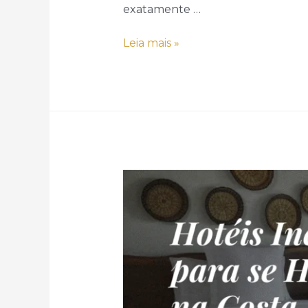
exatamente …
Hotéis
Leia mais »
que
são
o
próprio
destino