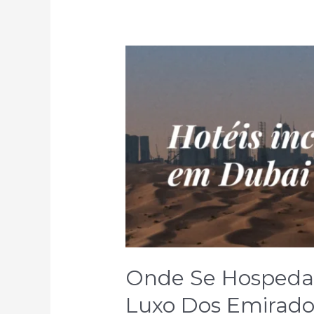
Costa
Rica
Onde Se Hospedar 
Luxo Dos Emirado