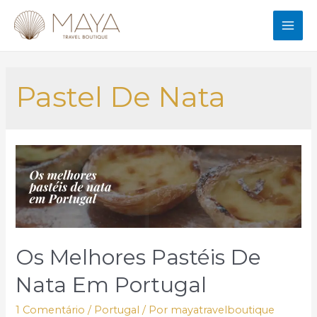
Ir
para
MAI
o
conteúdo
ME
Pastel De Nata
Os Melhores Pastéis De
Nata Em Portugal
1 Comentário
/
Portugal
/ Por
mayatravelboutique