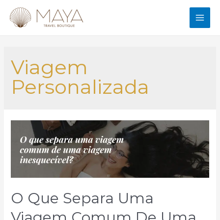
Ir
para
MAI
o
conteúdo
ME
Viagem
Personalizada
O Que Separa Uma
Viagem Comum De Uma