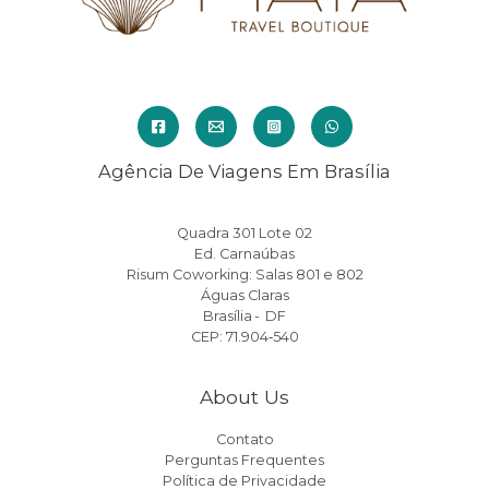
viagem
inesquecível?
Agência De Viagens Em Brasília
Quadra 301 Lote 02
Ed. Carnaúbas
Risum Coworking: Salas 801 e 802
Águas Claras
Brasília - DF
CEP: 71.904‑540
About Us
Contato
Perguntas Frequentes
Política de Privacidade