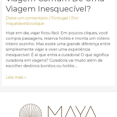
Viagem Inesquecível?
Deixe um comentário
/
Portugal
/ Por
mayatravelboutique
Hoje em dia, viajar ficou fácil. Em poucos cliques, você
compra passagens, reserva hotéis e monta um roteiro
inteiro sozinho. Mas existe uma grande diferença entre
simplesmente viajar e viver uma experiência
inesquecível. É aí que entra a curadoria! O que significa
curadoria em viagens? Curadoria vai muito além de
escolher destinos bonitos ou hotéis …
O
Leia mais »
que
separa
uma
viagem
comum
de
uma