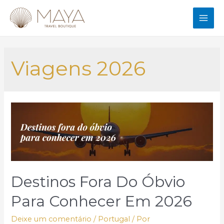
Ir
para
MAI
o
conteúdo
ME
Viagens 2026
Destinos Fora Do Óbvio
Para Conhecer Em 2026
Deixe um comentário
/
Portugal
/ Por