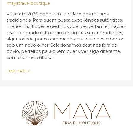
mayatravelboutique
Viajar em 2026 pode ir muito além dos roteiros
tradicionais. Para quem busca experiências autênticas,
menos multidões e destinos que despertam emoções
reais, o mundo está cheio de lugares surpreendentes,
alguns ainda pouco explorados, outros redescobertos
sob um novo olhar. Selecionamos destinos fora do
óbvio, perfeitos para quem quer viver algo diferente,
com charme, cultura …
Destinos
Leia mais »
fora
do
óbvio
para
conhecer
em
2026