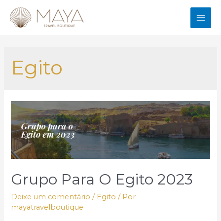
Ir
para
MAI
o
conteúdo
ME
Egito
Grupo Para O Egito 2023
Deixe um comentário
/
Egito
/ Por
mayatravelboutique