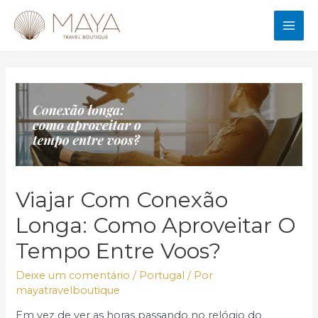
Ir
para
MAI
o
conteúdo
ME
Viajar Com Conexão
Longa: Como Aproveitar O
Tempo Entre Voos?
Deixe um comentário
/
Portugal
/ Por
mayatravelboutique
Em vez de ver as horas passando no relógio do