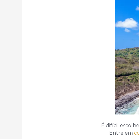
É difícil escol
Entre em
c