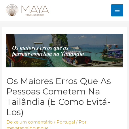
Ir
para
MAI
o
conteúdo
ME
Os Maiores Erros Que As
Pessoas Cometem Na
Tailândia (e Como Evitá-
Los)
Deixe um comentário
/
Portugal
/ Por
mayatravelboutique