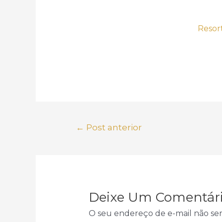
Resor
Navegação
←
Post anterior
de
Post
Deixe Um Comentár
O seu endereço de e-mail não ser