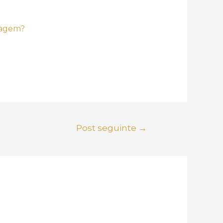
iagem?
Post seguinte
→