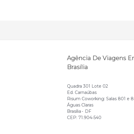
Agência De Viagens 
Brasília
Quadra 301 Lote 02
Ed. Carnaúbas
Risum Coworking: Salas 801 e 
Águas Claras
Brasília - DF
CEP: 71.904‑540