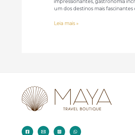
impressionantes, gastronomia inc
um dos destinos mais fascinantes 
Os
Leia mais »
maiores
erros
que
as
pessoas
cometem
na
Tailândia
(e
como
evitá-
los)