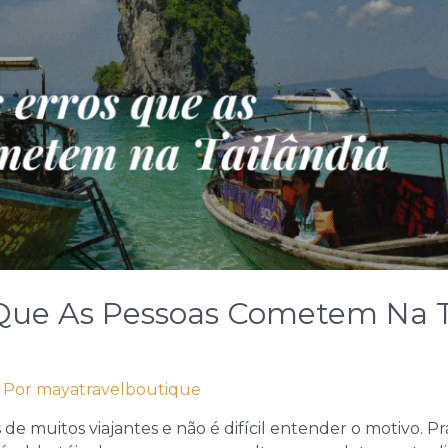
 Que As Pessoas Cometem Na T
 Por
mayatravelboutique
s de muitos viajantes e não é difícil entender o motivo. Pr