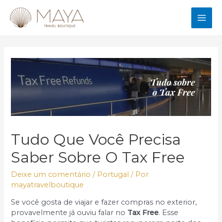
Ir
para
MAI
o
conteúdo
ME
Tudo Que Você Precisa
Saber Sobre O Tax Free
Deixe um comentário
/
Portugal
/ Por
mayatravelboutique
Se você gosta de viajar e fazer compras no exterior,
provavelmente já ouviu falar no
Tax Free
. Esse